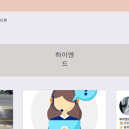
/의류
하이엔
드