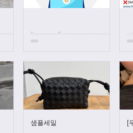
샤넬 +
[중요공지] 카톡 문의 응대 시
간
샘플세일
[