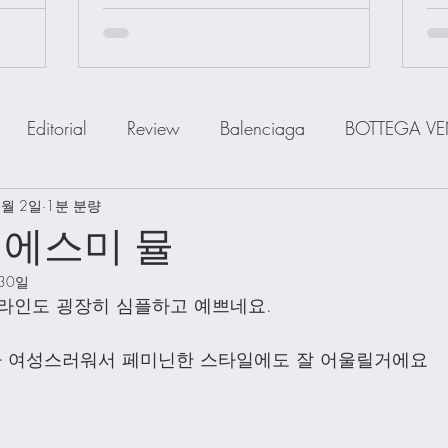
Editorial
Review
Balenciaga
BOTTEGA VE
3월 2일
IOR
1분 분량
FENDI
Ferragamo
GOYARD
GUCCI
 에스미 뮬
 30일
a
MiuMiu
PRADA
SAINT LAUENT
The R
라인도 굉장히 심플하고 예쁘네요. 
 여성스러워서 페미닌한 스타일에도 잘 어울릴거에요
Watch
Wallet
Shoes
Scarfs
Straps