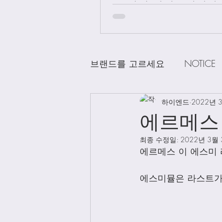
급 차이 알려드립니다.
브랜드를 고르세요
NOTICE
CHANEL
하이엔드
DELVAUX
2022년 
D
에르메스
최종 수정일:
2022년 3월
LOEWE
LV
Loro Pian
에르메스 이 에스미 
에스미뮬은 라스트가
Bag Charms
Clothing