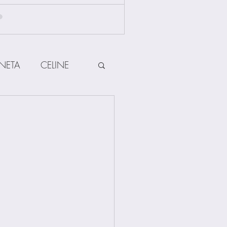
NETA
CELINE
HERMES
ow
Other Brands
Jewellery