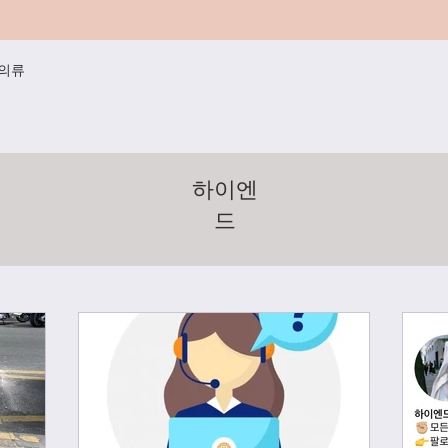
/의류
하이엔
드