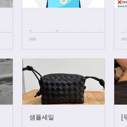
샤넬 +
[중요공지] 카톡 문의 응대 시
간
샘플세일
[