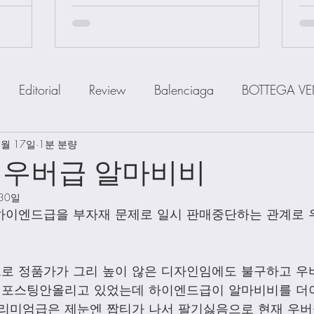
Editorial
Review
Balenciaga
BOTTEGA VE
3월 17일
IOR
1분 분량
FENDI
Ferragamo
GOYARD
GUCCI
 우버급 알마비비
 30일
a
MiuMiu
PRADA
SAINT LAUENT
The R
하이엔드급을 부자재 문제로 일시 판매중단하는 관계로 
Watch
Wallet
Shoes
Scarfs
Straps
로 정품가가 그리 높이 않은 디자인임에도 불구하고 우
서 포스팅안올리고 있었는데 하이엔드급이 알마비비를 더
리미엄급은 제눈엔 짭티가 나서 팔기싫음으로 현재 우버