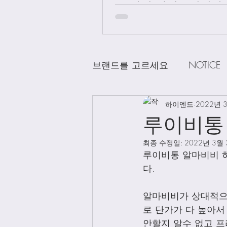
급 차이 알려드립니다.
브랜드를 고르세요
NOTICE
CHANEL
하이엔드
DELVAUX
2022년 
D
루이비통
최종 수정일:
2022년 3월
LOEWE
LV
Loro Pian
루이비통 알마비비 
다. 
Bag Charms
Clothing
알마비비가 상대적으
로 단가가 다 높아
안할지 알수 없고 프