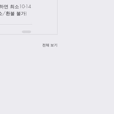
면 최소10-14
소/환불 불가)
전체 보기