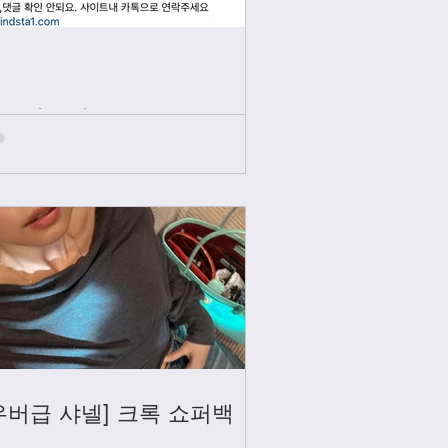
인스타그램
우버급 샤넬] 크록 쇼퍼백