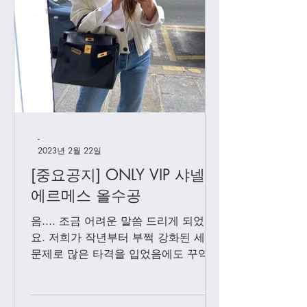
[우버급 프라다] 스몰 백
[하이엔드급 의류]
팩
프라다, 구찌, 뤼
-
2023년 2월 22일
[중요공지] ONLY VIP 샤넬 +
에르메스 올수공
음.... 조금 어려운 말씀 드리게 되었어
요. 저희가 작년부터 부쩍 강화된 세관
문제로 많은 타격을 입었음에도 꾸역꾸
역 끌고 왔었는데요. 3월1일 부터는 모
든 샤넬 제품과 에르메스 올수공은 VIP
고객님들께만 판매 하기로 결정 했습니