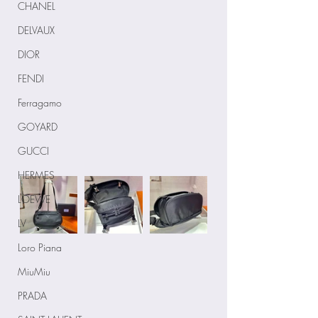
CHANEL
DELVAUX
DIOR
FENDI
Ferragamo
GOYARD
GUCCI
HERMES
LOEWE
LV
Loro Piana
MiuMiu
PRADA