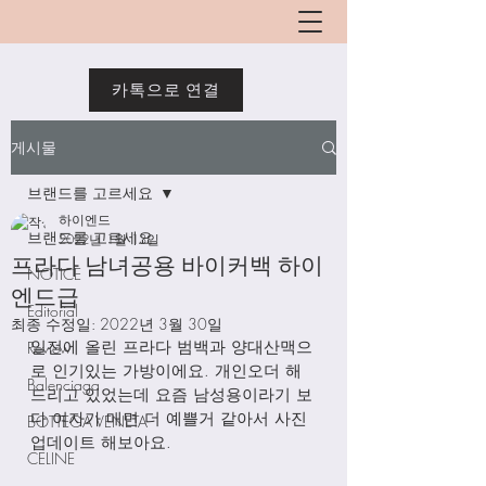
카톡으로 연결
게시물
브랜드를 고르세요
하이엔드
브랜드를 고르세요
2022년 1월 13일
프라다 남녀공용 바이커백 하이
NOTICE
엔드급
Editorial
최종 수정일:
2022년 3월 30일
일전에 올린 프라다 범백과 양대산맥으
Review
로 인기있는 가방이에요. 개인오더 해
Balenciaga
드리고 있었는데 요즘 남성용이라기 보
다 여자가 매면 더 예쁠거 같아서 사진 
BOTTEGA VENETA
업데이트 해보아요.
CELINE