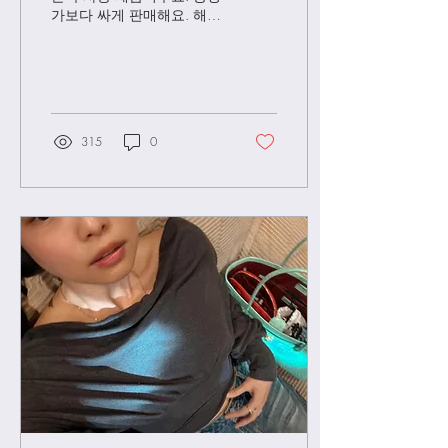
가보다 싸게 판매해요. 해외
배송으로 보내드립니다. 우
버급 보테가 카메라백 49만
원 -> 36만원 우버급 프라다
리나일론 49만원 -> 35만원
하이엔드급 루이비통 네버
풀 비비 49만원->38만원 우
315
0
버급 보테가 플랩백 60만
원->45만원 우버급 보테가
베네타 베니티 60만원->45
만원 우버급 프라다 패시지
백 58만원->38만원 우버급
보테가베네타 안디아모 버
킷 60만원->45만원 *모든
제품은 주문제작 상품으로
공장출고 이후에는 교환및
환불 불가하니 신중한 구매
부탁드립니다 (통관지연으
로 인한 최소/환불 불가) *
배송기간은 주문 시점부터
출고, 검수하는데 최소 7-10
일 그리고 배송 시작하면 최
소10-14일(주말, 공휴일 제