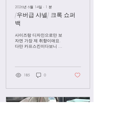
외) 배송기간 소요됩니다.(단
순변심,통관지연으로 인한
2026년 6월 14일
∙
1
분
취소/환불 불가) 하이엔드
[우버급 샤넬] 크록 쇼퍼
문의창
백
https://open.kakao.com/o/sEBqIfVh
사이즈랑 디자인으로만 보
자면 가장 제 취향이애요.
다만 카프스킨이다보니 무
게감이 있다는게 좀 단점이
기도 한데 그래고 가장 존재
감이 있는 가방이에요 *모
든 제품은 주문제작 상품으
로 공장출고 이후에는 교환
185
0
및 환불 불가하니 신중한 구
매 부탁드립니다 (통관지연
으로 인한 최소/환불 불가)
*배송기간은 주문 시점부터
출고, 검수하는데 최소 7-10
일 그리고 배송 시작하면 최
소10-14일(주말, 공휴일 제
외) 배송기간 소요됩니다.(단
순변심,통관지연으로 인한
취소/환불 불가) 하이엔드