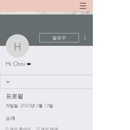
더보기
팔로우
Hi Onni
운영자
Hi Onni
프로필
가입일: 2025년 2월 13일
소개
0
개의 좋아요
0
개의 댓글