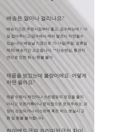
배송은 얼마나 걸리나요?
배송기간은 주문시점부터 출고, 검수하는데 7-10
일 잡아주시고(검수에서 에러 발견시 지연될수
있습니다) 배송날 기점으로 10-14일(주말, 공휴일
제외) 배송기간 소요됩니다. **단순변심, 통관지
연으로 인한 취소/환불 불가
​​제품을 받았는데 불량이에요. 어떻게
하면 될까요?
​제품 수령시 체인이나 스트랩등의 포장을 풀지
마시고 오픈카톡이나 문의창으로 문의주세요. 포
장이 손상되거나 더스트백 혹은 박스 분실시 교
환 및 환불 불가합니다
하이엔드급과 프리미엄급의 차이