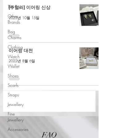
The Row
[주얼리] 이어링 신상
Other
2023년 10월 15일
Brands
Bag
Charms
Clothing
이어링 대전
Watch
2022년 8월 6일
Wallet
Shoes
Scarfs
Straps
Jewellery
Fine
Jewellery
Accessories
FAQ