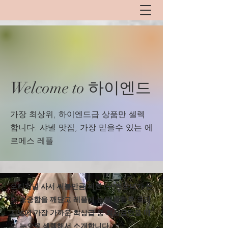
Welcome to 하이엔드
​가장 최상위, 하이엔드급 상품만 셀렉
합니다. 샤넬 맛집, 가장 믿을수 있는 에
르메스 레플
​오리지널 사서 써볼만큼 써본 (구)된장녀가 돈
의 소중함을 깨닫고 레플에 눈을 돌린후 오리
지널에 가장 가까운 최상급 중 최상급만을 매
의 눈으로 셀렉해서 소개합니다.