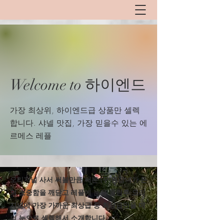
Welcome to 하이엔드
​가장 최상위, 하이엔드급 상품만 셀렉
합니다. 샤넬 맛집, 가장 믿을수 있는 에
르메스 레플
​오리지널 사서 써볼만큼 써본 (구)된장녀가 돈
의 소중함을 깨닫고 레플에 눈을 돌린후 오리
지널에 가장 가까운 최상급 중 최상급만을 매
의 눈으로 셀렉해서 소개합니다.