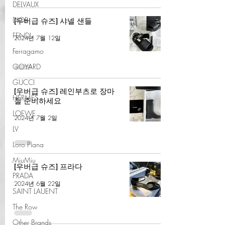
DELVAUX
DIOR
[우버급 슈즈] 샤넬 샌들
FENDI
2024년 7월 12일
Ferragamo
GOYARD
GUCCI
[우버급 슈즈] 레인부츠로 장마
HERMES
철 준비하세요
LOEWE
2024년 7월 2일
LV
Loro Piana
MiuMiu
[우버급 슈즈] 프라다
PRADA
2024년 6월 22일
SAINT LAUENT
The Row
Other Brands