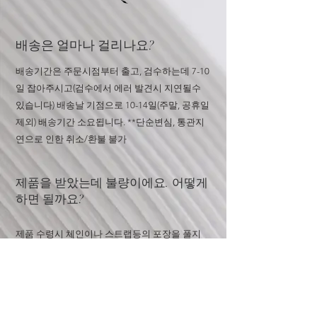
배송은 얼마나 걸리나요?
배송기간은 주문시점부터 출고, 검수하는데 7-10
일 잡아주시고(검수에서 에러 발견시 지연될수
있습니다) 배송날 기점으로 10-14일(주말, 공휴일
제외) 배송기간 소요됩니다. **단순변심, 통관지
연으로 인한 취소/환불 불가
​​제품을 받았는데 불량이에요. 어떻게
하면 될까요?
​제품 수령시 체인이나 스트랩등의 포장을 풀지
마시고 오픈카톡이나 문의창으로 문의주세요. 포
장이 손상되거나 더스트백 혹은 박스 분실시 교
환 및 환불 불가합니다
하이엔드급과 프리미엄급의 차이