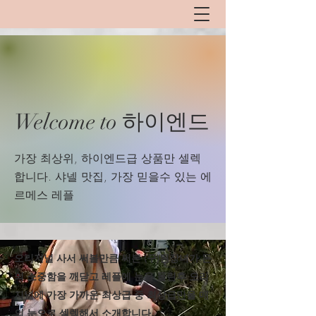
Welcome to 하이엔드
​가장 최상위, 하이엔드급 상품만 셀렉
합니다. 샤넬 맛집, 가장 믿을수 있는 에
르메스 레플
​오리지널 사서 써볼만큼 써본 (구)된장녀가 돈
의 소중함을 깨닫고 레플에 눈을 돌린후 오리
지널에 가장 가까운 최상급 중 최상급만을 매
의 눈으로 셀렉해서 소개합니다.