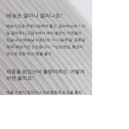
배송은 얼마나 걸리나요?
배송기간은 주문시점부터 출고, 검수하는데 7-10
일 잡아주시고(검수에서 에러 발견시 지연될수
있습니다) 배송날 기점으로 10-14일(주말, 공휴일
제외) 배송기간 소요됩니다. **단순변심, 통관지
연으로 인한 취소/환불 불가
​​제품을 받았는데 불량이에요. 어떻게
하면 될까요?
​제품 수령시 체인이나 스트랩등의 포장을 풀지
마시고 오픈카톡이나 문의창으로 문의주세요. 포
장이 손상되거나 더스트백 혹은 박스 분실시 교
환 및 환불 불가합니다
하이엔드급과 프리미엄급의 차이