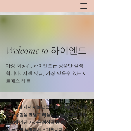
Welcome to 하이엔드
​가장 최상위, 하이엔드급 상품만 셀렉
합니다. 샤넬 맛집, 가장 믿을수 있는 에
르메스 레플
​오리지널 사서 써볼만큼 써본 (구)된장녀가 돈
의 소중함을 깨닫고 레플에 눈을 돌린후 오리
지널에 가장 가까운 최상급 중 최상급만을 매
의 눈으로 셀렉해서 소개합니다.