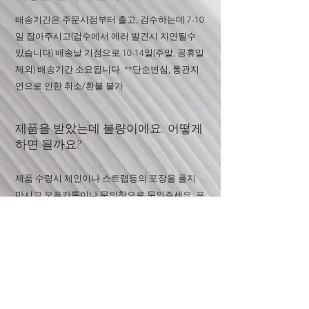
배송기간은 주문시점부터 출고, 검수하는데 7-10
일 잡아주시고(검수에서 에러 발견시 지연될수
있습니다) 배송날 기점으로 10-14일(주말, 공휴일
제외) 배송기간 소요됩니다. **단순변심, 통관지
연으로 인한 취소/환불 불가
​​제품을 받았는데 불량이에요. 어떻게
하면 될까요?
​제품 수령시 체인이나 스트랩등의 포장을 풀지
마시고 오픈카톡이나 문의창으로 문의주세요. 포
장이 손상되거나 더스트백 혹은 박스 분실시 교
환 및 환불 불가합니다
하이엔드급과 프리미엄급의 차이
는 무엇인가요?
하이엔드급은 오리지널이 아닌 제품중 구할수 있