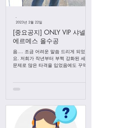
니
-
2023년 2월 22일
[중요공지] ONLY VIP 샤넬 +
에르메스 올수공
음.... 조금 어려운 말씀 드리게 되었어
요. 저희가 작년부터 부쩍 강화된 세관
문제로 많은 타격을 입었음에도 꾸역꾸
역 끌고 왔었는데요. 3월1일 부터는 모
든 샤넬 제품과 에르메스 올수공은 VIP
고객님들께만 판매 하기로 결정 했습니
다. Vip...