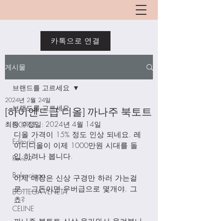
카톡으로 연결
게시물
브랜드를 고르세요
2024년 2월 24일
브랜드를 고르세요
[하이엔드급 디올] 까나주 북토트
최종 수정일:
2024년 4월 14일
NOTICE
디올 가격이 15% 정도 인상 되네요. 레
Editorial
이디디올이 이제 1000만원 시대를 돌
입 하려나 봅니다.
Review
Balenciaga
이제 매장은 신상 구경만 하러 가는걸
로… 그돈이면 우버급으로 몇개야. 그
BOTTEGA VENETA
쵸?
CELINE