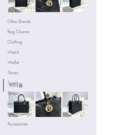
SAINT LAUENT
The Row
Other Brands
Bag Charms
Clothing
Watch
Wallet
Shoes
Scarfs
미디움
Straps
Jewellery
Fine Jewellery
Accessories