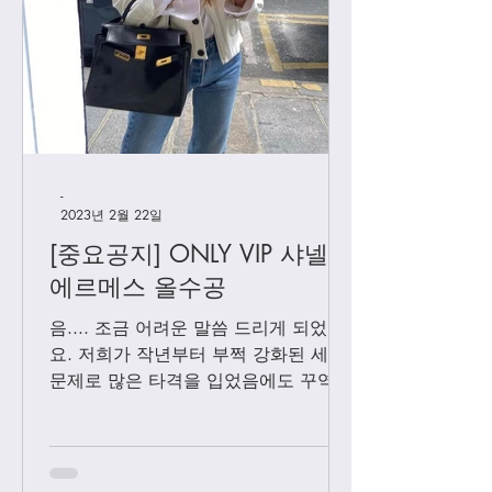
[우버급 디올] 새들백
[우버급 디올] 스
토트 스몰
-
2023년 2월 22일
[중요공지] ONLY VIP 샤넬 +
에르메스 올수공
음.... 조금 어려운 말씀 드리게 되었어
요. 저희가 작년부터 부쩍 강화된 세관
문제로 많은 타격을 입었음에도 꾸역꾸
역 끌고 왔었는데요. 3월1일 부터는 모
든 샤넬 제품과 에르메스 올수공은 VIP
고객님들께만 판매 하기로 결정 했습니
다. Vip...