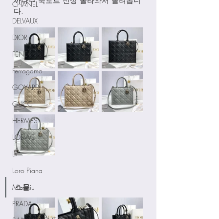
까나주 북토트 신상 올라와서 올려봅니
CHANEL
다.
DELVAUX
DIOR
FENDI
Ferragamo
GOYARD
GUCCI
HERMES
LOEWE
LV
Loro Piana
MiuMiu
스몰
PRADA