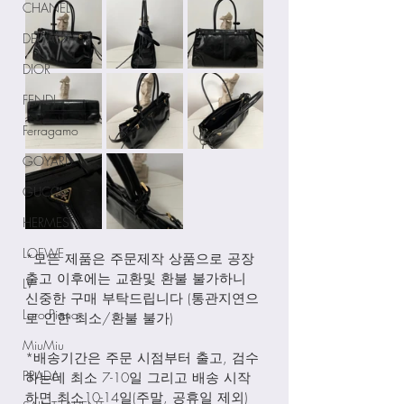
CHANEL
DELVAUX
DIOR
FENDI
Ferragamo
GOYARD
GUCCI
HERMES
LOEWE
*모든 제품은 주문제작 상품으로 공장
출고 이후에는 교환및 환불 불가하니 
LV
신중한 구매 부탁드립니다 (통관지연으
Loro Piana
로 인한 최소/환불 불가)
MiuMiu
*배송기간은 주문 시점부터 출고, 검수
PRADA
하는데 최소 7-10일 그리고 배송 시작
하면 최소10-14일(주말, 공휴일 제외) 