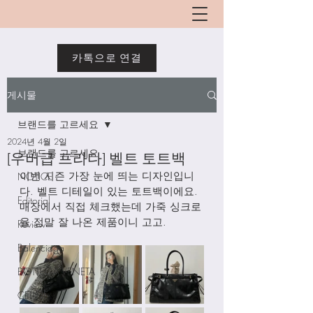
카톡으로 연결
게시물
브랜드를 고르세요
2024년 4월 2일
브랜드를 고르세요
[우버급 프라다] 벨트 토트백
이번 시즌 가장 눈에 띄는 디자인입니
NOTICE
다. 벨트 디테일이 있는 토트백이에요. 
Editorial
매장에서 직접 체크했는데 가죽 싱크로
율 정말 잘 나온 제품이니 고고. 
Review
Balenciaga
BOTTEGA VENETA
CELINE