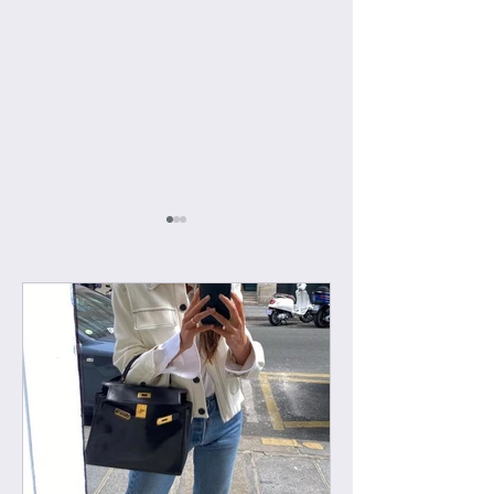
[우버급 프라다] 스몰 백
[하이엔드급 의류]
팩
프라다, 구찌, 뤼