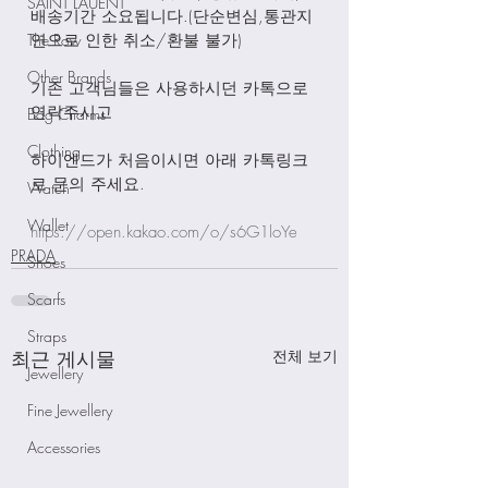
SAINT LAUENT
배송기간 소요됩니다.(단순변심,통관지
The Row
연으로 인한 취소/환불 불가)
Other Brands
기존 고객님들은 사용하시던 카톡으로 
연락주시고
Bag Charms
Clothing
하이엔드가 처음이시면 아래 카톡링크
로 문의 주세요.
Watch
Wallet
https://open.kakao.com/o/s6G1loYe
PRADA
Shoes
Scarfs
Straps
최근 게시물
전체 보기
Jewellery
Fine Jewellery
Accessories