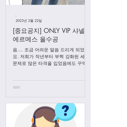
-
2023년 2월 22일
[중요공지] ONLY VIP 샤넬 +
에르메스 올수공
음.... 조금 어려운 말씀 드리게 되었어
요. 저희가 작년부터 부쩍 강화된 세관
문제로 많은 타격을 입었음에도 꾸역꾸
역 끌고 왔었는데요. 3월1일 부터는 모
든 샤넬 제품과 에르메스 올수공은 VIP
고객님들께만 판매 하기로 결정 했습니
다. Vip...