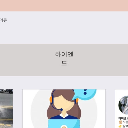
/의류
하이엔
드