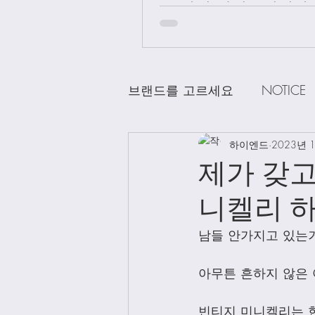
급 차이 알려드립니다.
브랜드를 고르세요
NOTICE
CHANEL
하이엔드
DELVAUX
2023년 
D
제가 갖고
니켈리 
LOEWE
LV
Loro Pian
남들 안가지고 있는거
Bag Charms
Clothing
아무튼 흔하지 않은 
빈티지 미니켈리는 현