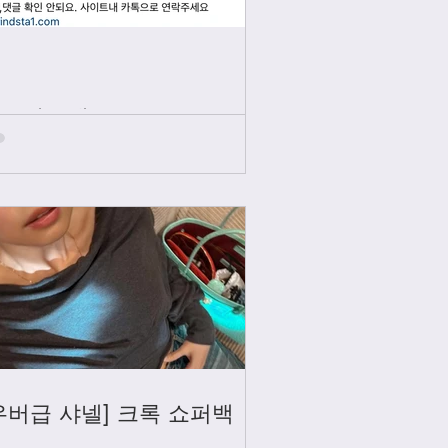
인스타그램
우버급 샤넬] 크록 쇼퍼백