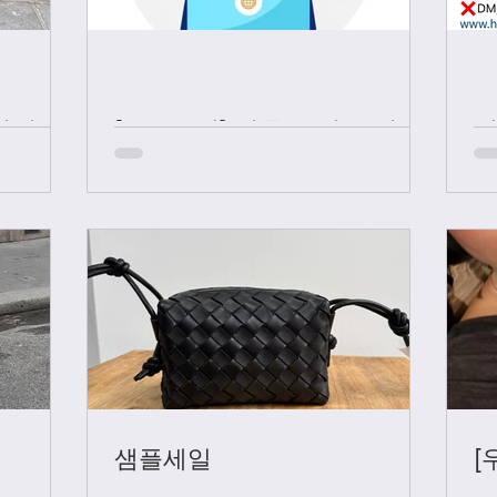
샤넬 +
[중요공지] 카톡 문의 응대 시
간
샘플세일
[