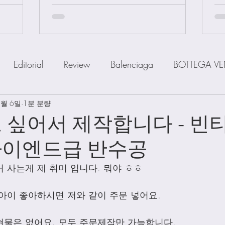
Editorial
Review
Balenciaga
BOTTEGA VE
1월 6일
IOR
1분 분량
FENDI
Ferragamo
GOYARD
GUCCI
 싶어서 제작합니다 - 빈
하이엔드급 반수공
a
MiuMiu
PRADA
SAINT LAUENT
The R
 사는게 제 취미 입니다. 뭐야 ㅎㅎ
Watch
Wallet
Shoes
Scarfs
Straps
아이 좋아하시면 저와 같이 주문 넣어요.
물은 없어요. 모두 주문제작만 가능합니다.  