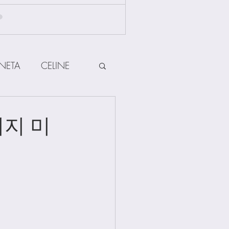
NETA
CELINE
HERMES
티지 미
ow
Other Brands
Jewellery