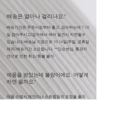
배송은 얼마나 걸리나요?
배송기간은 주문시점부터 출고, 검수하는데 7-10
일 잡아주시고(검수에서 에러 발견시 지연될수
있습니다) 배송날 기점으로 10-14일(주말, 공휴일
제외) 배송기간 소요됩니다. **단순변심, 통관지
연으로 인한 취소/환불 불가
​​제품을 받았는데 불량이에요. 어떻게
하면 될까요?
​제품 수령시 체인이나 스트랩등의 포장을 풀지
마시고 오픈카톡이나 문의창으로 문의주세요. 포
장이 손상되거나 더스트백 혹은 박스 분실시 교
환 및 환불 불가합니다
하이엔드급과 프리미엄급의 차이