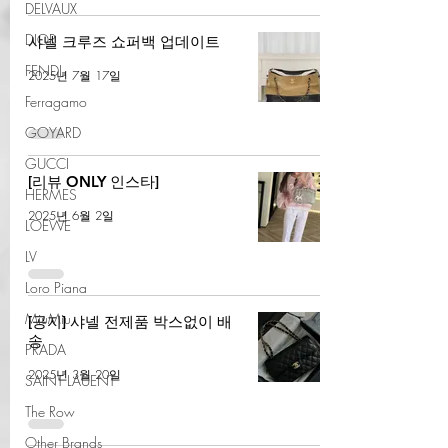
DELVAUX
DIOR
샤넬 크루즈 쇼퍼백 업데이트
FENDI
2025년 7월 17일
Ferragamo
GOYARD
GUCCI
[리뷰 ONLY 인스타]
HERMES
2025년 6월 2일
LOEWE
LV
Loro Piana
MiuMiu
[공지] 샤넬 전제품 박스없이 배
송
PRADA
2025년 3월 20일
SAINT LAUENT
The Row
Other Brands