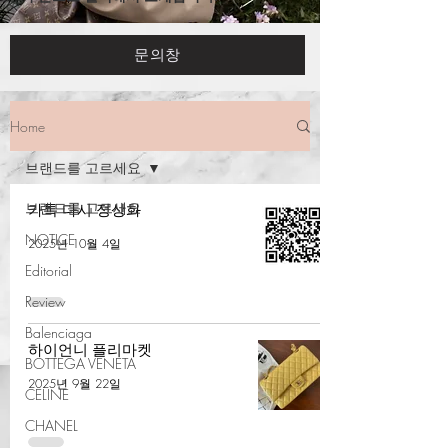
문의창
Home
브랜드를 고르세요
브랜드를 고르세요
카톡 다시 정상화
NOTICE
2025년 10월 4일
Editorial
Review
Balenciaga
하이언니 플리마켓
BOTTEGA VENETA
2025년 9월 22일
CELINE
CHANEL