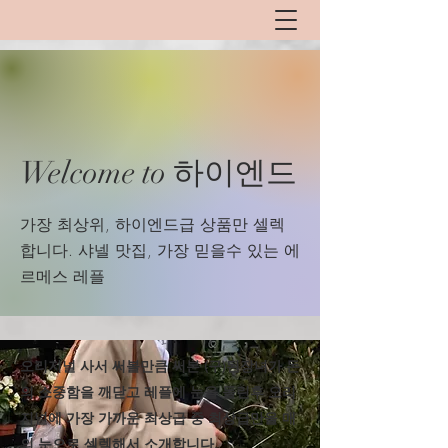
Welcome to 하이엔드
​가장 최상위, 하이엔드급 상품만 셀렉
합니다. 샤넬 맛집, 가장 믿을수 있는 에
르메스 레플
​오리지널 사서 써볼만큼 써본 (구)된장녀가 돈
의 소중함을 깨닫고 레플에 눈을 돌린후 오리
지널에 가장 가까운 최상급 중 최상급만을 매
의 눈으로 셀렉해서 소개합니다.