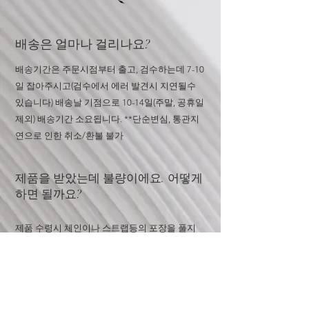
배송은 얼마나 걸리나요?
배송기간은 주문시점부터 출고, 검수하는데 7-10
일 잡아주시고(검수에서 에러 발견시 지연될수
있습니다) 배송날 기점으로 10-14일(주말, 공휴일
제외) 배송기간 소요됩니다. **단순변심, 통관지
연으로 인한 취소/환불 불가
​​제품을 받았는데 불량이에요. 어떻게
하면 될까요?
​제품 수령시 체인이나 스트랩등의 포장을 풀지
마시고 오픈카톡이나 문의창으로 문의주세요. 포
장이 손상되거나 더스트백 혹은 박스 분실시 교
환 및 환불 불가합니다
하이엔드급과 프리미엄급의 차이