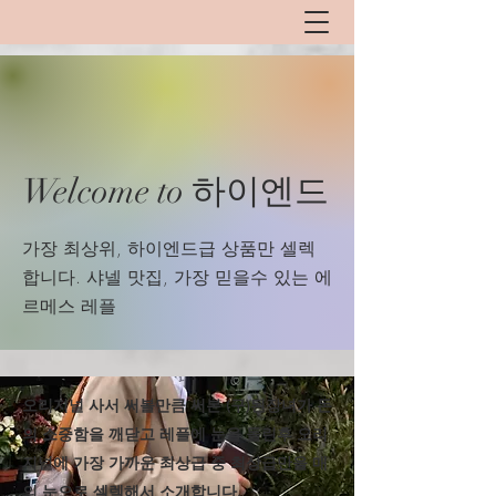
Welcome to 하이엔드
​가장 최상위, 하이엔드급 상품만 셀렉
합니다. 샤넬 맛집, 가장 믿을수 있는 에
르메스 레플
​오리지널 사서 써볼만큼 써본 (구)된장녀가 돈
의 소중함을 깨닫고 레플에 눈을 돌린후 오리
지널에 가장 가까운 최상급 중 최상급만을 매
의 눈으로 셀렉해서 소개합니다.